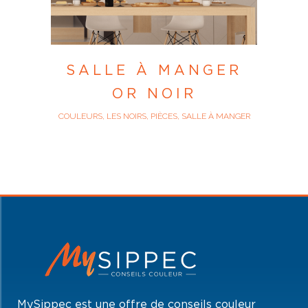
SALLE À MANGER
OR NOIR
COULEURS, LES NOIRS, PIÈCES, SALLE À MANGER
MySippec est une offre de conseils couleur