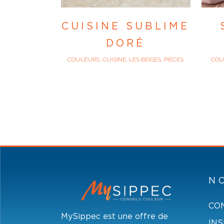
CUISINE SUBLIME
DORÉ
COULEURS, CUISINE, LES BEIGES, PIÈCES
COUL
N
CO
MySippec est une offre de
INS