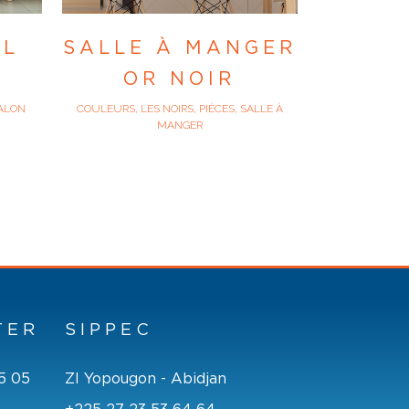
IL
SALLE À MANGER
OR NOIR
SALON
COULEURS, LES NOIRS, PIÈCES, SALLE À
MANGER
TER
SIPPEC
5 05
ZI Yopougon - Abidjan