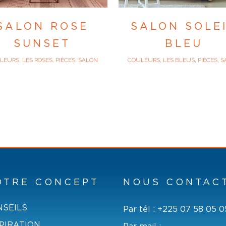
SALON ROSE
SALON SOLE
SUNSET
BLEU
EURS, LES ROSES, PIÈCES, SALON
COULEURS, LES BLEUS, PIÈCES, 
OTRE CONCEPT
NOUS CONTAC
NSEILS
Par tél :
+225 07 58 05 0
PIRATION