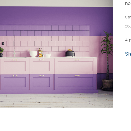
no
Ca
COU
À 
Sh